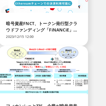
暗号資産FNCT、トークン発行型クラ
ウドファンディング「FiNANCiE」で
のポイントチャージ、Ethereumチェ
2023/12/15 12:00
ーンにも決済利用拡大