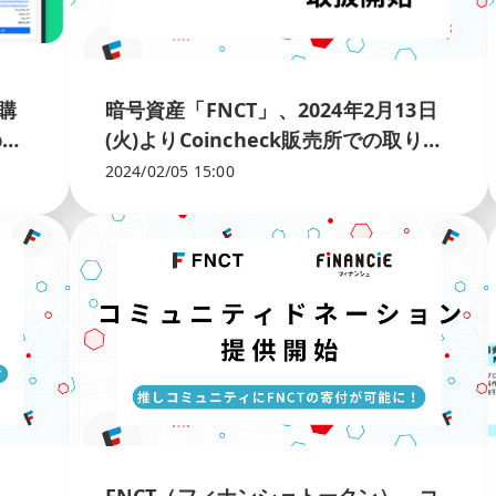
産購
暗号資産「FNCT」、2024年2月13日
p」
(火)よりCoincheck販売所での取り扱
い開始
2024/02/05 15:00