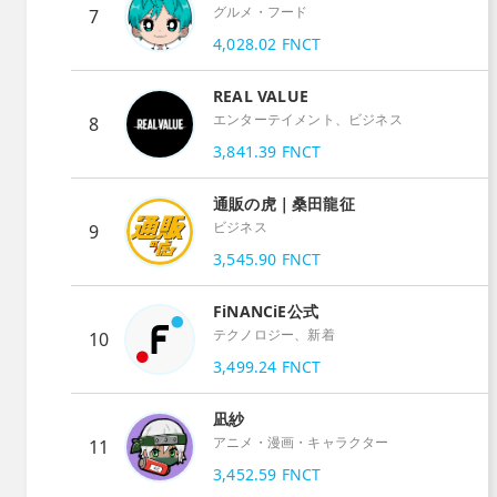
グルメ・フード
7
4,028.02
FNCT
REAL VALUE
エンターテイメント、ビジネス
8
3,841.39
FNCT
通販の虎｜桑田龍征
ビジネス
9
3,545.90
FNCT
FiNANCiE公式
テクノロジー、新着
10
3,499.24
FNCT
凪紗
アニメ・漫画・キャラクター
11
3,452.59
FNCT