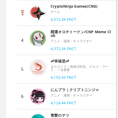
CryptoNinja Games(CNG)
ゲーム
4,572.34
FNCT
開運オロチトークン/CNP Meme Cl
ub
4
アニメ・漫画・キャラクター
4,572.34
FNCT
🦐幸福堂🦐
まちづくり・地域活性化、グルメ・フー
5
ド、一次産業
4,152.43
FNCT
にんプラ｜クリプトニンジャ
アニメ・漫画・キャラクター
6
4,124.44
FNCT
青髪のテツ