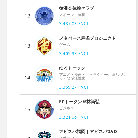
徳洲会体操クラブ
スポーツ、体操
12
3,437.03
FNCT
メタバース麻雀プロジェクト
ゲーム
13
3,405.93
FNCT
ゆるトークン
アニメ・漫画・キャラクター、まちづく
14
り・地域活性化
3,359.27
FNCT
FCトークン＠林尚弘
ビジネス
15
3,321.06
FNCT
アビスパ福岡｜アビスパDAO
スポーツ