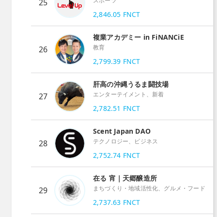
スポーツ
25
2,846.05
FNCT
複業アカデミー in FiNANCiE
教育
26
2,799.39
FNCT
肝高の沖縄うるま闘技場
エンターテイメント、新着
27
2,782.51
FNCT
Scent Japan DAO
テクノロジー、ビジネス
28
2,752.74
FNCT
在る 宵｜天郷醸造所
まちづくり・地域活性化、グルメ・フード
29
2,737.63
FNCT