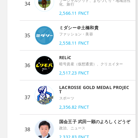
ソーシャルグッド、まちづくり・地域活性
34
化、旅行
2,566.11
FNCT
ミダシー＠土橋和貴
ファッション・美容
35
2,558.11
FNCT
RELiC
暗号資産（仮想通貨）、クリエイター
36
2,517.23
FNCT
LACROSSE GOLD MEDAL PROJEC
T
37
スポーツ
2,356.82
FNCT
国会王子 武田一顕のよろしくどうぞ
政治、ニュース
38
2,332.83
FNCT