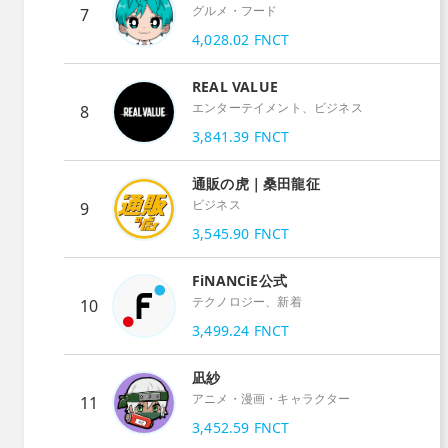
グルメ・フード
7
4,028.02
FNCT
REAL VALUE
エンターテイメント、ビジネス
8
3,841.39
FNCT
通販の虎｜桑田龍征
ビジネス
9
3,545.90
FNCT
FiNANCiE公式
テクノロジー、新着
10
3,499.24
FNCT
凪紗
アニメ・漫画・キャラクター
11
3,452.59
FNCT