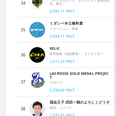
ソーシャルグッド、まちづくり・地域活性
34
化、旅行
2,566.11
FNCT
ミダシー＠土橋和貴
ファッション・美容
35
2,558.11
FNCT
RELiC
暗号資産（仮想通貨）、クリエイター
36
2,517.23
FNCT
LACROSSE GOLD MEDAL PROJEC
T
37
スポーツ
2,356.82
FNCT
国会王子 武田一顕のよろしくどうぞ
政治、ニュース
38
2,332.83
FNCT