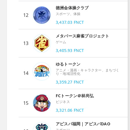
徳洲会体操クラブ
スポーツ、体操
12
3,437.03
FNCT
メタバース麻雀プロジェクト
ゲーム
13
3,405.93
FNCT
ゆるトークン
アニメ・漫画・キャラクター、まちづく
14
り・地域活性化
3,359.27
FNCT
FCトークン＠林尚弘
ビジネス
15
3,321.06
FNCT
アビスパ福岡｜アビスパDAO
スポーツ