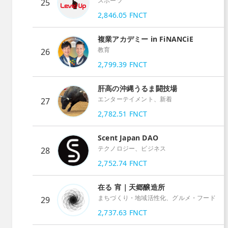
スポーツ
25
2,846.05
FNCT
複業アカデミー in FiNANCiE
教育
26
2,799.39
FNCT
肝高の沖縄うるま闘技場
エンターテイメント、新着
27
2,782.51
FNCT
Scent Japan DAO
テクノロジー、ビジネス
28
2,752.74
FNCT
在る 宵｜天郷醸造所
まちづくり・地域活性化、グルメ・フード
29
2,737.63
FNCT