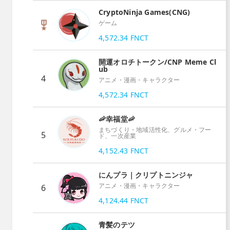
CryptoNinja Games(CNG)
ゲーム
4,572.34
FNCT
開運オロチトークン/CNP Meme Cl
ub
4
アニメ・漫画・キャラクター
4,572.34
FNCT
🦐幸福堂🦐
まちづくり・地域活性化、グルメ・フー
5
ド、一次産業
4,152.43
FNCT
にんプラ｜クリプトニンジャ
アニメ・漫画・キャラクター
6
4,124.44
FNCT
青髪のテツ