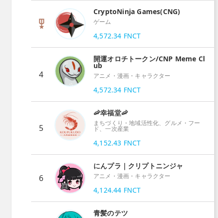
CryptoNinja Games(CNG)
ゲーム
4,572.34
FNCT
開運オロチトークン/CNP Meme Cl
ub
4
アニメ・漫画・キャラクター
4,572.34
FNCT
🦐幸福堂🦐
まちづくり・地域活性化、グルメ・フー
5
ド、一次産業
4,152.43
FNCT
にんプラ｜クリプトニンジャ
アニメ・漫画・キャラクター
6
4,124.44
FNCT
青髪のテツ