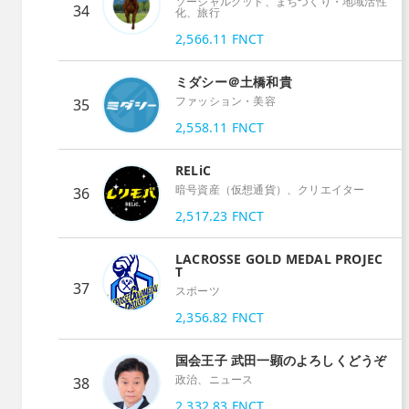
ソーシャルグッド、まちづくり・地域活性
34
化、旅行
2,566.11
FNCT
ミダシー＠土橋和貴
ファッション・美容
35
2,558.11
FNCT
RELiC
暗号資産（仮想通貨）、クリエイター
36
2,517.23
FNCT
LACROSSE GOLD MEDAL PROJEC
T
37
スポーツ
2,356.82
FNCT
国会王子 武田一顕のよろしくどうぞ
政治、ニュース
38
2,332.83
FNCT