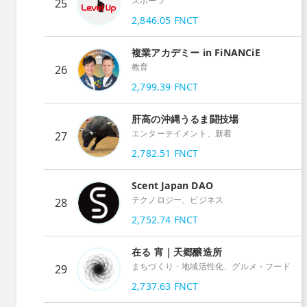
スポーツ
25
2,846.05
FNCT
複業アカデミー in FiNANCiE
教育
26
2,799.39
FNCT
肝高の沖縄うるま闘技場
エンターテイメント、新着
27
2,782.51
FNCT
Scent Japan DAO
テクノロジー、ビジネス
28
2,752.74
FNCT
在る 宵｜天郷醸造所
まちづくり・地域活性化、グルメ・フード
29
2,737.63
FNCT