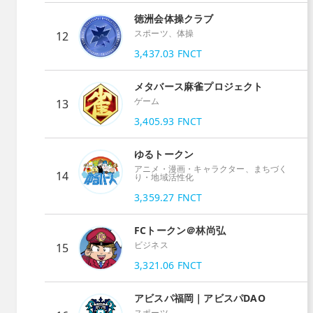
徳洲会体操クラブ
スポーツ、体操
12
3,437.03
FNCT
メタバース麻雀プロジェクト
ゲーム
13
3,405.93
FNCT
ゆるトークン
アニメ・漫画・キャラクター、まちづく
14
り・地域活性化
3,359.27
FNCT
FCトークン＠林尚弘
ビジネス
15
3,321.06
FNCT
アビスパ福岡｜アビスパDAO
スポーツ