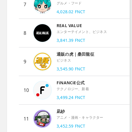
グルメ・フード
7
4,028.02
FNCT
REAL VALUE
エンターテイメント、ビジネス
8
3,841.39
FNCT
通販の虎｜桑田龍征
ビジネス
9
3,545.90
FNCT
FiNANCiE公式
テクノロジー、新着
10
3,499.24
FNCT
凪紗
アニメ・漫画・キャラクター
11
3,452.59
FNCT