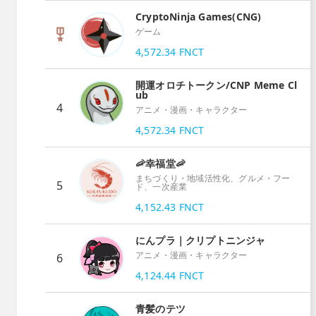
CryptoNinja Games(CNG)
ゲーム
4,572.34
FNCT
開運オロチトークン/CNP Meme Cl
ub
4
アニメ・漫画・キャラクター
4,572.34
FNCT
🦐幸福堂🦐
まちづくり・地域活性化、グルメ・フー
5
ド、一次産業
4,152.43
FNCT
にんプラ｜クリプトニンジャ
アニメ・漫画・キャラクター
6
4,124.44
FNCT
青髪のテツ