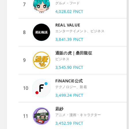
グルメ・フード
7
4,028.02
FNCT
REAL VALUE
エンターテイメント、ビジネス
8
3,841.39
FNCT
通販の虎｜桑田龍征
ビジネス
9
3,545.90
FNCT
FiNANCiE公式
テクノロジー、新着
10
3,499.24
FNCT
凪紗
アニメ・漫画・キャラクター
11
3,452.59
FNCT