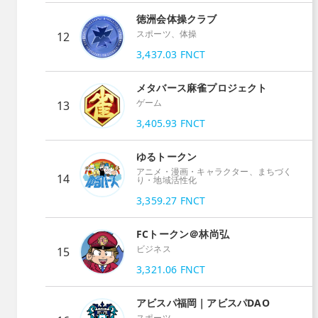
徳洲会体操クラブ
スポーツ、体操
12
3,437.03
FNCT
メタバース麻雀プロジェクト
ゲーム
13
3,405.93
FNCT
ゆるトークン
アニメ・漫画・キャラクター、まちづく
14
り・地域活性化
3,359.27
FNCT
FCトークン＠林尚弘
ビジネス
15
3,321.06
FNCT
アビスパ福岡｜アビスパDAO
スポーツ