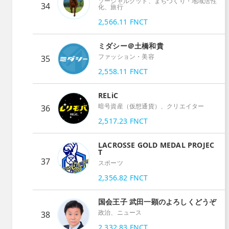
ソーシャルグッド、まちづくり・地域活性
34
化、旅行
2,566.11
FNCT
ミダシー＠土橋和貴
ファッション・美容
35
2,558.11
FNCT
RELiC
暗号資産（仮想通貨）、クリエイター
36
2,517.23
FNCT
LACROSSE GOLD MEDAL PROJEC
T
37
スポーツ
2,356.82
FNCT
国会王子 武田一顕のよろしくどうぞ
政治、ニュース
38
2,332.83
FNCT