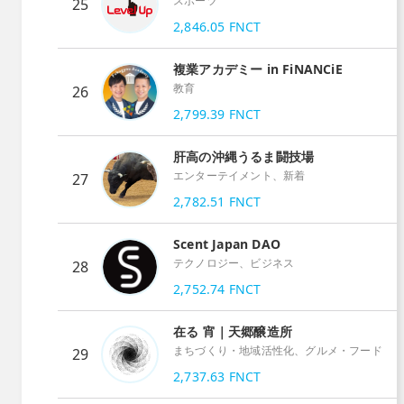
スポーツ
25
2,846.05
FNCT
複業アカデミー in FiNANCiE
教育
26
2,799.39
FNCT
肝高の沖縄うるま闘技場
エンターテイメント、新着
27
2,782.51
FNCT
Scent Japan DAO
テクノロジー、ビジネス
28
2,752.74
FNCT
在る 宵｜天郷醸造所
まちづくり・地域活性化、グルメ・フード
29
2,737.63
FNCT