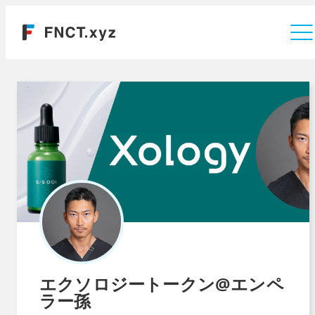
運営会社
エクソロジートークン@エンペ
ラー孫