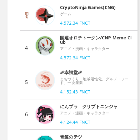
CryptoNinja Games(CNG)
ゲーム
4,572.34
FNCT
開運オロチトークン/CNP Meme Cl
ub
4
アニメ・漫画・キャラクター
4,572.34
FNCT
🦐幸福堂🦐
まちづくり・地域活性化、グルメ・フー
5
ド、一次産業
4,152.43
FNCT
にんプラ｜クリプトニンジャ
アニメ・漫画・キャラクター
6
4,124.44
FNCT
青髪のテツ