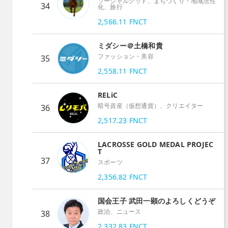
ソーシャルグッド、まちづくり・地域活性
34
化、旅行
2,566.11
FNCT
ミダシー＠土橋和貴
ファッション・美容
35
2,558.11
FNCT
RELiC
暗号資産（仮想通貨）、クリエイター
36
2,517.23
FNCT
LACROSSE GOLD MEDAL PROJEC
T
37
スポーツ
2,356.82
FNCT
国会王子 武田一顕のよろしくどうぞ
政治、ニュース
38
2,332.83
FNCT