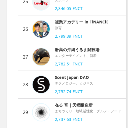
スポーツ
25
2,846.05
FNCT
複業アカデミー in FiNANCiE
教育
26
2,799.39
FNCT
肝高の沖縄うるま闘技場
エンターテイメント、新着
27
2,782.51
FNCT
Scent Japan DAO
テクノロジー、ビジネス
28
2,752.74
FNCT
在る 宵｜天郷醸造所
まちづくり・地域活性化、グルメ・フード
29
2,737.63
FNCT