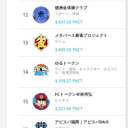
徳洲会体操クラブ
スポーツ、体操
12
3,437.03
FNCT
メタバース麻雀プロジェクト
ゲーム
13
3,405.93
FNCT
ゆるトークン
アニメ・漫画・キャラクター、まちづく
14
り・地域活性化
3,359.27
FNCT
FCトークン＠林尚弘
ビジネス
15
3,321.06
FNCT
アビスパ福岡｜アビスパDAO
スポーツ