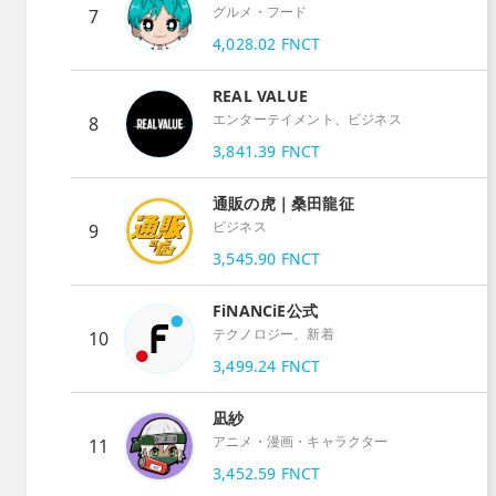
グルメ・フード
7
4,028.02
FNCT
REAL VALUE
エンターテイメント、ビジネス
8
3,841.39
FNCT
通販の虎｜桑田龍征
ビジネス
9
3,545.90
FNCT
FiNANCiE公式
テクノロジー、新着
10
3,499.24
FNCT
凪紗
アニメ・漫画・キャラクター
11
3,452.59
FNCT