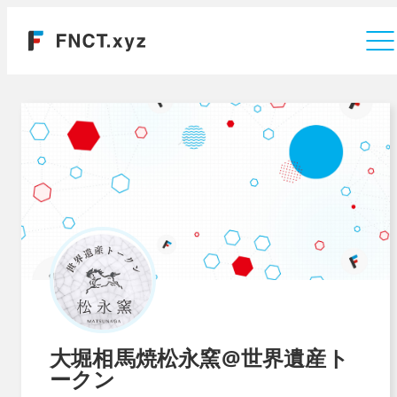
運営会社
大堀相馬焼松永窯@世界遺産ト
ークン