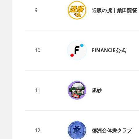
9
通販の虎｜桑田龍征
10
FiNANCiE公式
11
凪紗
12
徳洲会体操クラブ