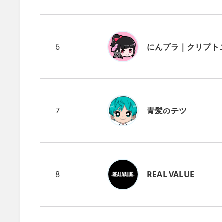
6
にんプラ｜クリプト
7
青髪のテツ
8
REAL VALUE