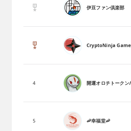
伊豆ファン倶楽部
CryptoNinja Game
4
開運オロチトークン/CN
5
🦐幸福堂🦐