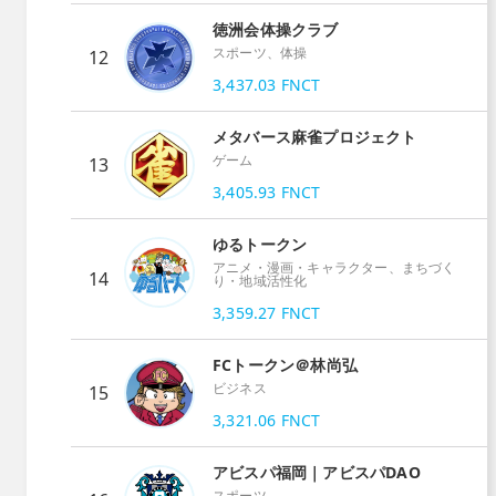
徳洲会体操クラブ
スポーツ、体操
12
3,437.03
FNCT
メタバース麻雀プロジェクト
ゲーム
13
3,405.93
FNCT
ゆるトークン
アニメ・漫画・キャラクター、まちづく
14
り・地域活性化
3,359.27
FNCT
FCトークン＠林尚弘
ビジネス
15
3,321.06
FNCT
アビスパ福岡｜アビスパDAO
スポーツ