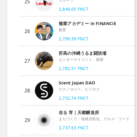
スポーツ
25
2,846.05
FNCT
複業アカデミー in FiNANCiE
教育
26
2,799.39
FNCT
肝高の沖縄うるま闘技場
エンターテイメント、新着
27
2,782.51
FNCT
Scent Japan DAO
テクノロジー、ビジネス
28
2,752.74
FNCT
在る 宵｜天郷醸造所
まちづくり・地域活性化、グルメ・フード
29
2,737.63
FNCT