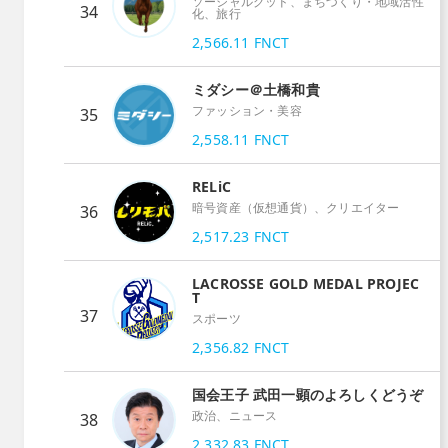
ソーシャルグッド、まちづくり・地域活性
34
化、旅行
2,566.11
FNCT
ミダシー＠土橋和貴
ファッション・美容
35
2,558.11
FNCT
RELiC
暗号資産（仮想通貨）、クリエイター
36
2,517.23
FNCT
LACROSSE GOLD MEDAL PROJEC
T
37
スポーツ
2,356.82
FNCT
国会王子 武田一顕のよろしくどうぞ
政治、ニュース
38
2,332.83
FNCT