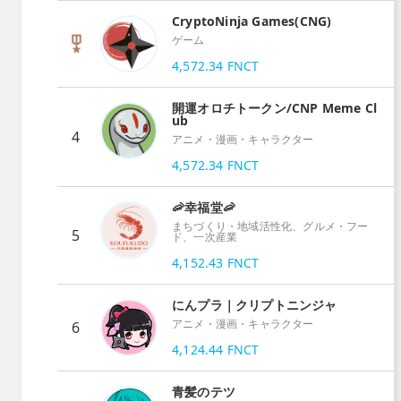
CryptoNinja Games(CNG)
ゲーム
4,572.34
FNCT
開運オロチトークン/CNP Meme Cl
ub
4
アニメ・漫画・キャラクター
4,572.34
FNCT
🦐幸福堂🦐
まちづくり・地域活性化、グルメ・フー
5
ド、一次産業
4,152.43
FNCT
にんプラ｜クリプトニンジャ
アニメ・漫画・キャラクター
6
4,124.44
FNCT
青髪のテツ