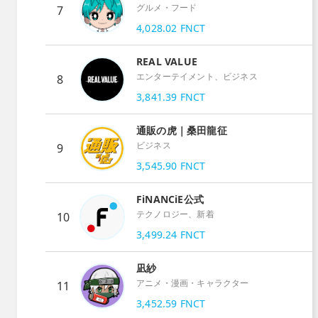
グルメ・フード
7
4,028.02
FNCT
REAL VALUE
エンターテイメント、ビジネス
8
3,841.39
FNCT
通販の虎｜桑田龍征
ビジネス
9
3,545.90
FNCT
FiNANCiE公式
テクノロジー、新着
10
3,499.24
FNCT
凪紗
アニメ・漫画・キャラクター
11
3,452.59
FNCT