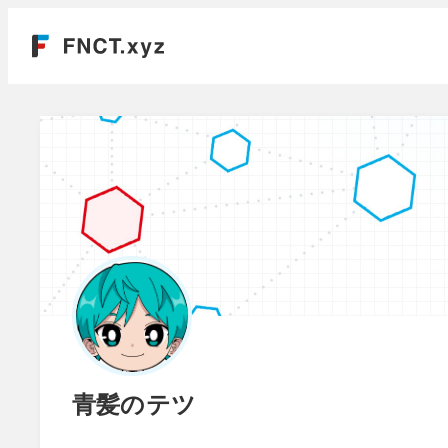
青髪のテツ