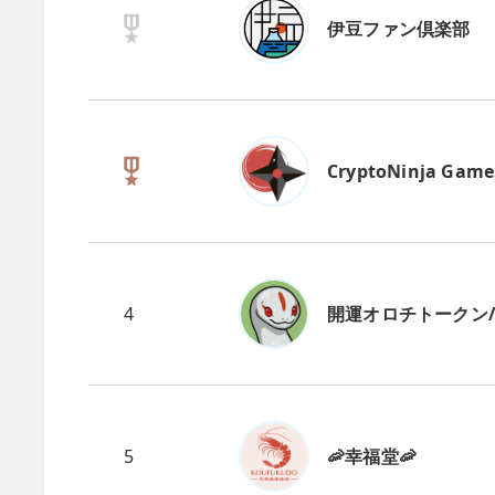
伊豆ファン倶楽部
CryptoNinja Game
4
開運オロチトークン/CN
5
🦐幸福堂🦐