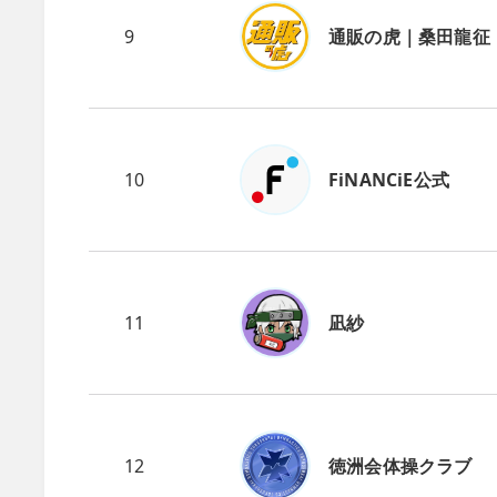
9
通販の虎｜桑田龍征
10
FiNANCiE公式
11
凪紗
12
徳洲会体操クラブ