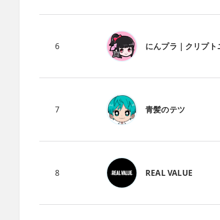
6
にんプラ｜クリプト
7
青髪のテツ
8
REAL VALUE