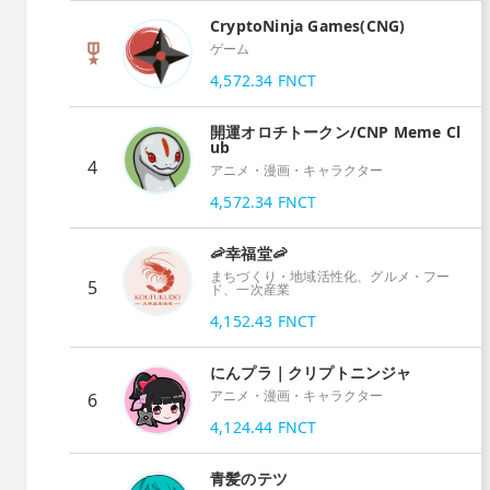
CryptoNinja Games(CNG)
ゲーム
4,572.34
FNCT
開運オロチトークン/CNP Meme Cl
ub
4
アニメ・漫画・キャラクター
4,572.34
FNCT
🦐幸福堂🦐
まちづくり・地域活性化、グルメ・フー
5
ド、一次産業
4,152.43
FNCT
にんプラ｜クリプトニンジャ
アニメ・漫画・キャラクター
6
4,124.44
FNCT
青髪のテツ