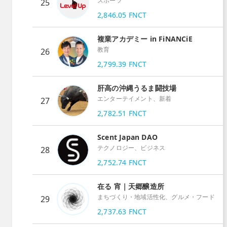
スポーツ
25
2,846.05
FNCT
複業アカデミー in FiNANCiE
教育
26
2,799.39
FNCT
肝高の沖縄うるま闘技場
エンターテイメント、新着
27
2,782.51
FNCT
Scent Japan DAO
テクノロジー、ビジネス
28
2,752.74
FNCT
在る 宵｜天郷醸造所
まちづくり・地域活性化、グルメ・フード
29
2,737.63
FNCT