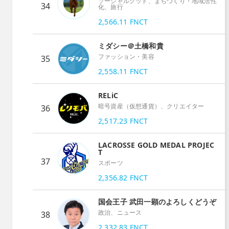
ソーシャルグッド、まちづくり・地域活性
34
化、旅行
2,566.11
FNCT
ミダシー＠土橋和貴
ファッション・美容
35
2,558.11
FNCT
RELiC
暗号資産（仮想通貨）、クリエイター
36
2,517.23
FNCT
LACROSSE GOLD MEDAL PROJEC
T
37
スポーツ
2,356.82
FNCT
国会王子 武田一顕のよろしくどうぞ
政治、ニュース
38
2,332.83
FNCT