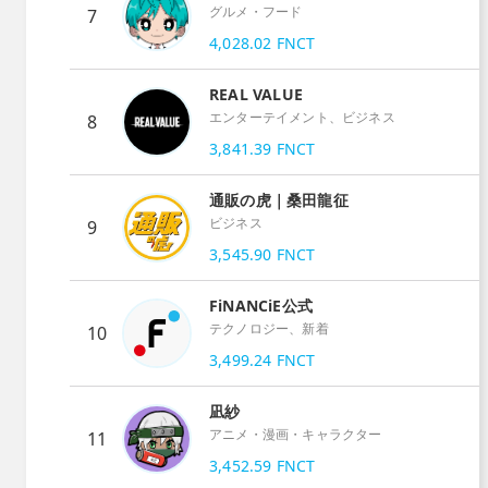
グルメ・フード
7
4,028.02
FNCT
REAL VALUE
エンターテイメント、ビジネス
8
3,841.39
FNCT
通販の虎｜桑田龍征
ビジネス
9
3,545.90
FNCT
FiNANCiE公式
テクノロジー、新着
10
3,499.24
FNCT
凪紗
アニメ・漫画・キャラクター
11
3,452.59
FNCT