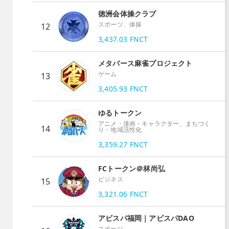
徳洲会体操クラブ
スポーツ、体操
12
3,437.03
FNCT
メタバース麻雀プロジェクト
ゲーム
13
3,405.93
FNCT
ゆるトークン
アニメ・漫画・キャラクター、まちづく
14
り・地域活性化
3,359.27
FNCT
FCトークン＠林尚弘
ビジネス
15
3,321.06
FNCT
アビスパ福岡｜アビスパDAO
スポーツ