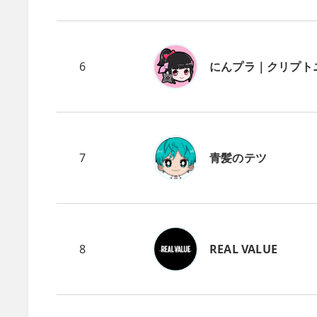
6
にんプラ｜クリプト
7
青髪のテツ
8
REAL VALUE