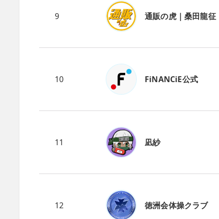
9
通販の虎｜桑田龍征
10
FiNANCiE公式
11
凪紗
12
徳洲会体操クラブ