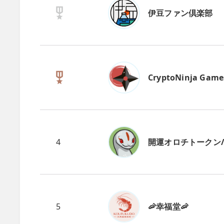
伊豆ファン倶楽部
CryptoNinja Game
4
開運オロチトークン/CN
5
🦐幸福堂🦐