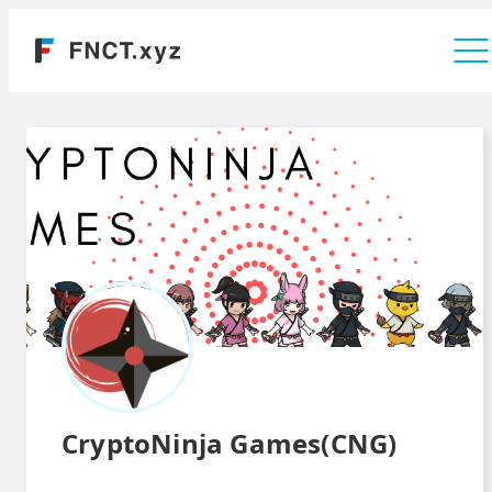
運営会社
CryptoNinja Games(CNG)