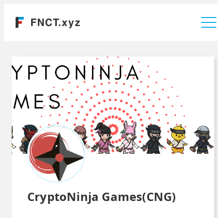
運営会社
CryptoNinja Games(CNG)