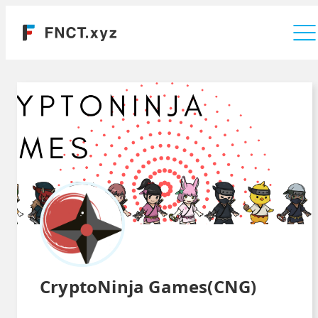
運営会社
CryptoNinja Games(CNG)