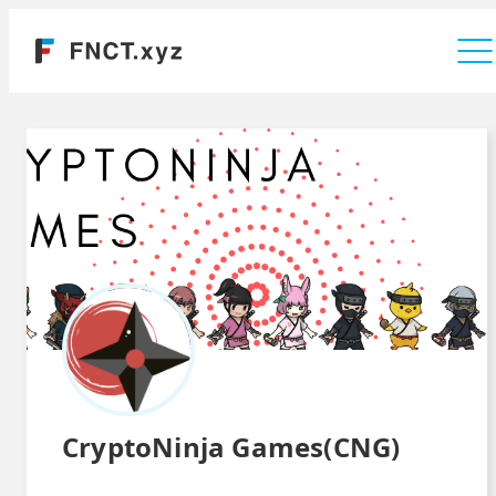
運営会社
CryptoNinja Games(CNG)