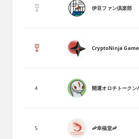
伊豆ファン倶楽部
CryptoNinja Game
4
開運オロチトークン/CN
5
🦐幸福堂🦐