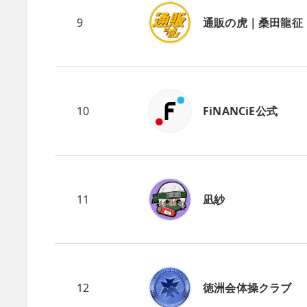
9
通販の虎｜桑田龍征
10
FiNANCiE公式
11
凪紗
12
徳洲会体操クラブ