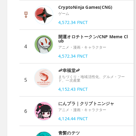
CryptoNinja Games(CNG)
ゲーム
4,572.34
FNCT
開運オロチトークン/CNP Meme Cl
ub
4
アニメ・漫画・キャラクター
4,572.34
FNCT
🦐幸福堂🦐
まちづくり・地域活性化、グルメ・フー
5
ド、一次産業
4,152.43
FNCT
にんプラ｜クリプトニンジャ
アニメ・漫画・キャラクター
6
4,124.44
FNCT
青髪のテツ