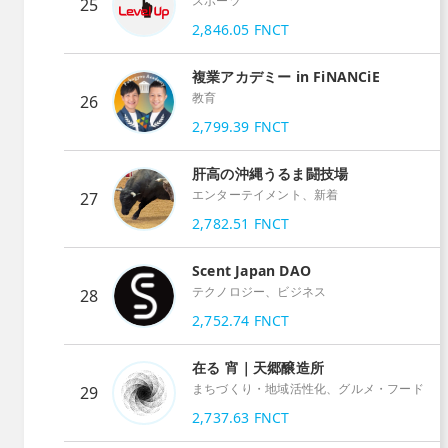
スポーツ
25
2,846.05
FNCT
複業アカデミー in FiNANCiE
教育
26
2,799.39
FNCT
肝高の沖縄うるま闘技場
エンターテイメント、新着
27
2,782.51
FNCT
Scent Japan DAO
テクノロジー、ビジネス
28
2,752.74
FNCT
在る 宵｜天郷醸造所
まちづくり・地域活性化、グルメ・フード
29
2,737.63
FNCT