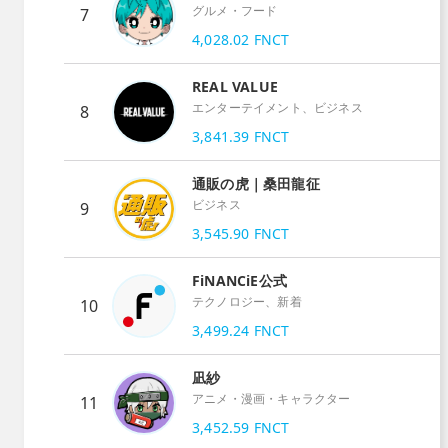
グルメ・フード
7
4,028.02
FNCT
REAL VALUE
エンターテイメント、ビジネス
8
3,841.39
FNCT
通販の虎｜桑田龍征
ビジネス
9
3,545.90
FNCT
FiNANCiE公式
テクノロジー、新着
10
3,499.24
FNCT
凪紗
アニメ・漫画・キャラクター
11
3,452.59
FNCT