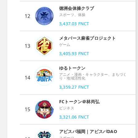
徳洲会体操クラブ
スポーツ、体操
12
3,437.03
FNCT
メタバース麻雀プロジェクト
ゲーム
13
3,405.93
FNCT
ゆるトークン
アニメ・漫画・キャラクター、まちづく
14
り・地域活性化
3,359.27
FNCT
FCトークン＠林尚弘
ビジネス
15
3,321.06
FNCT
アビスパ福岡｜アビスパDAO
スポーツ