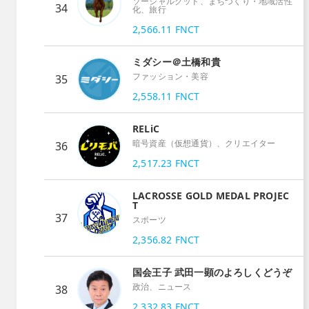
ソーシャルグッド、まちづくり・地域活性
34
化、旅行
2,566.11
FNCT
ミダシー＠土橋和貴
ファッション・美容
35
2,558.11
FNCT
RELiC
暗号資産（仮想通貨）、クリエイター
36
2,517.23
FNCT
LACROSSE GOLD MEDAL PROJEC
T
37
スポーツ
2,356.82
FNCT
国会王子 武田一顕のよろしくどうぞ
政治、ニュース
38
2,332.83
FNCT