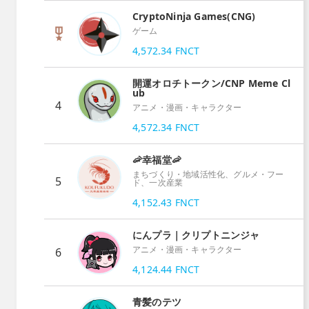
CryptoNinja Games(CNG)
ゲーム
4,572.34
FNCT
開運オロチトークン/CNP Meme Cl
ub
4
アニメ・漫画・キャラクター
4,572.34
FNCT
🦐幸福堂🦐
まちづくり・地域活性化、グルメ・フー
5
ド、一次産業
4,152.43
FNCT
にんプラ｜クリプトニンジャ
アニメ・漫画・キャラクター
6
4,124.44
FNCT
青髪のテツ