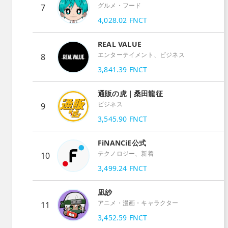
グルメ・フード
7
4,028.02
FNCT
REAL VALUE
エンターテイメント、ビジネス
8
3,841.39
FNCT
通販の虎｜桑田龍征
ビジネス
9
3,545.90
FNCT
FiNANCiE公式
テクノロジー、新着
10
3,499.24
FNCT
凪紗
アニメ・漫画・キャラクター
11
3,452.59
FNCT