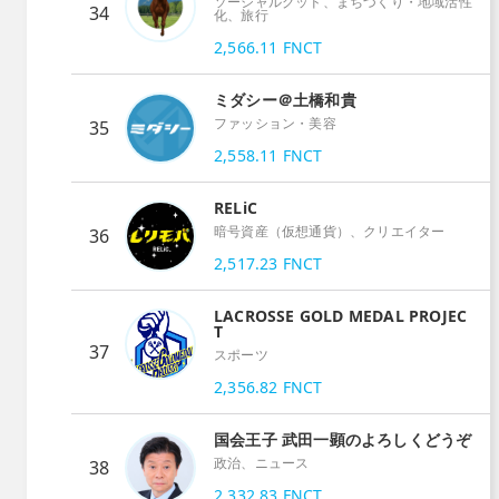
ソーシャルグッド、まちづくり・地域活性
34
化、旅行
2,566.11
FNCT
ミダシー＠土橋和貴
ファッション・美容
35
2,558.11
FNCT
RELiC
暗号資産（仮想通貨）、クリエイター
36
2,517.23
FNCT
LACROSSE GOLD MEDAL PROJEC
T
37
スポーツ
2,356.82
FNCT
国会王子 武田一顕のよろしくどうぞ
政治、ニュース
38
2,332.83
FNCT