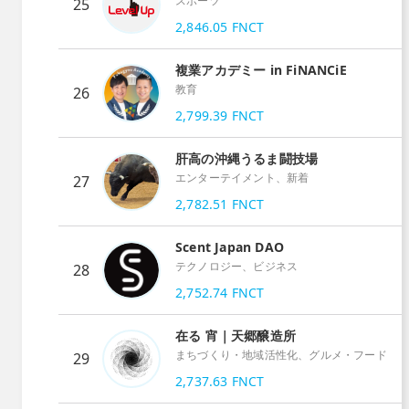
スポーツ
25
2,846.05
FNCT
複業アカデミー in FiNANCiE
教育
26
2,799.39
FNCT
肝高の沖縄うるま闘技場
エンターテイメント、新着
27
2,782.51
FNCT
Scent Japan DAO
テクノロジー、ビジネス
28
2,752.74
FNCT
在る 宵｜天郷醸造所
まちづくり・地域活性化、グルメ・フード
29
2,737.63
FNCT