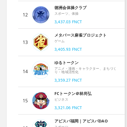
徳洲会体操クラブ
スポーツ、体操
12
3,437.03
FNCT
メタバース麻雀プロジェクト
ゲーム
13
3,405.93
FNCT
ゆるトークン
アニメ・漫画・キャラクター、まちづく
14
り・地域活性化
3,359.27
FNCT
FCトークン＠林尚弘
ビジネス
15
3,321.06
FNCT
アビスパ福岡｜アビスパDAO
スポーツ