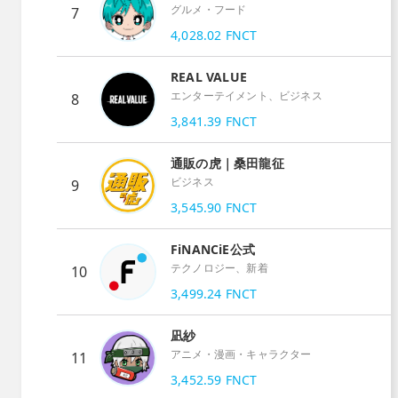
グルメ・フード
7
4,028.02
FNCT
REAL VALUE
エンターテイメント、ビジネス
8
3,841.39
FNCT
通販の虎｜桑田龍征
ビジネス
9
3,545.90
FNCT
FiNANCiE公式
テクノロジー、新着
10
3,499.24
FNCT
凪紗
アニメ・漫画・キャラクター
11
3,452.59
FNCT