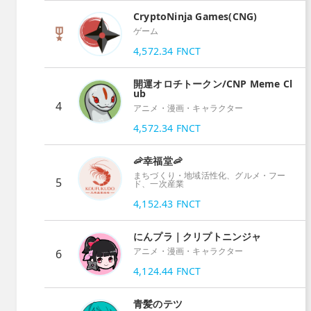
CryptoNinja Games(CNG)
ゲーム
4,572.34
FNCT
開運オロチトークン/CNP Meme Cl
ub
4
アニメ・漫画・キャラクター
4,572.34
FNCT
🦐幸福堂🦐
まちづくり・地域活性化、グルメ・フー
5
ド、一次産業
4,152.43
FNCT
にんプラ｜クリプトニンジャ
アニメ・漫画・キャラクター
6
4,124.44
FNCT
青髪のテツ