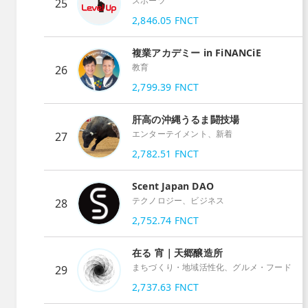
スポーツ
25
2,846.05
FNCT
複業アカデミー in FiNANCiE
教育
26
2,799.39
FNCT
肝高の沖縄うるま闘技場
エンターテイメント、新着
27
2,782.51
FNCT
Scent Japan DAO
テクノロジー、ビジネス
28
2,752.74
FNCT
在る 宵｜天郷醸造所
まちづくり・地域活性化、グルメ・フード
29
2,737.63
FNCT