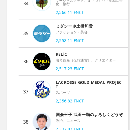
ソーシャルグッド、まちづくり・地域活性
34
化、旅行
2,566.11
FNCT
ミダシー＠土橋和貴
ファッション・美容
35
2,558.11
FNCT
RELiC
暗号資産（仮想通貨）、クリエイター
36
2,517.23
FNCT
LACROSSE GOLD MEDAL PROJEC
T
37
スポーツ
2,356.82
FNCT
国会王子 武田一顕のよろしくどうぞ
政治、ニュース
38
2,332.83
FNCT