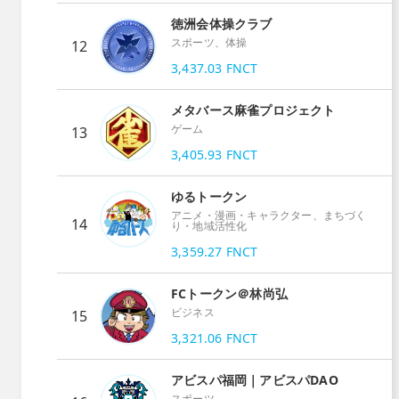
徳洲会体操クラブ
スポーツ、体操
12
3,437.03
FNCT
メタバース麻雀プロジェクト
ゲーム
13
3,405.93
FNCT
ゆるトークン
アニメ・漫画・キャラクター、まちづく
14
り・地域活性化
3,359.27
FNCT
FCトークン＠林尚弘
ビジネス
15
3,321.06
FNCT
アビスパ福岡｜アビスパDAO
スポーツ