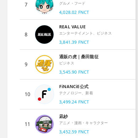
グルメ・フード
7
4,028.02
FNCT
REAL VALUE
エンターテイメント、ビジネス
8
3,841.39
FNCT
通販の虎｜桑田龍征
ビジネス
9
3,545.90
FNCT
FiNANCiE公式
テクノロジー、新着
10
3,499.24
FNCT
凪紗
アニメ・漫画・キャラクター
11
3,452.59
FNCT