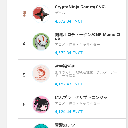
CryptoNinja Games(CNG)
ゲーム
4,572.34
FNCT
開運オロチトークン/CNP Meme Cl
ub
4
アニメ・漫画・キャラクター
4,572.34
FNCT
🦐幸福堂🦐
まちづくり・地域活性化、グルメ・フー
5
ド、一次産業
4,152.43
FNCT
にんプラ｜クリプトニンジャ
アニメ・漫画・キャラクター
6
4,124.44
FNCT
青髪のテツ