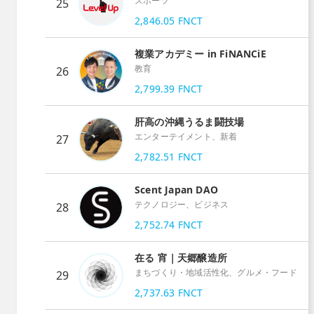
スポーツ
25
2,846.05
FNCT
複業アカデミー in FiNANCiE
教育
26
2,799.39
FNCT
肝高の沖縄うるま闘技場
エンターテイメント、新着
27
2,782.51
FNCT
Scent Japan DAO
テクノロジー、ビジネス
28
2,752.74
FNCT
在る 宵｜天郷醸造所
まちづくり・地域活性化、グルメ・フード
29
2,737.63
FNCT