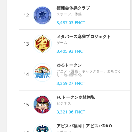
徳洲会体操クラブ
スポーツ、体操
12
3,437.03
FNCT
メタバース麻雀プロジェクト
ゲーム
13
3,405.93
FNCT
ゆるトークン
アニメ・漫画・キャラクター、まちづく
14
り・地域活性化
3,359.27
FNCT
FCトークン＠林尚弘
ビジネス
15
3,321.06
FNCT
アビスパ福岡｜アビスパDAO
スポーツ