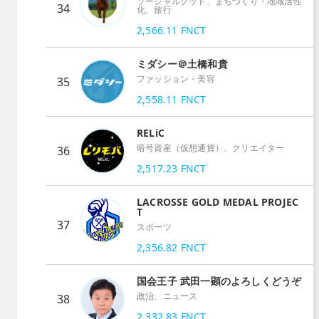
ソーシャルグッド、まちづくり・地域活性
34
化、旅行
2,566.11
FNCT
ミダシー＠土橋和貴
ファッション・美容
35
2,558.11
FNCT
RELiC
暗号資産（仮想通貨）、クリエイター
36
2,517.23
FNCT
LACROSSE GOLD MEDAL PROJEC
T
37
スポーツ
2,356.82
FNCT
国会王子 武田一顕のよろしくどうぞ
政治、ニュース
38
2,332.83
FNCT