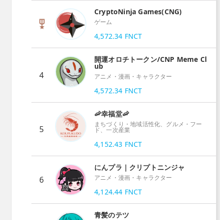
CryptoNinja Games(CNG)
ゲーム
4,572.34
FNCT
開運オロチトークン/CNP Meme Cl
ub
4
アニメ・漫画・キャラクター
4,572.34
FNCT
🦐幸福堂🦐
まちづくり・地域活性化、グルメ・フー
5
ド、一次産業
4,152.43
FNCT
にんプラ｜クリプトニンジャ
アニメ・漫画・キャラクター
6
4,124.44
FNCT
青髪のテツ