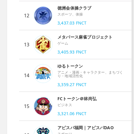
徳洲会体操クラブ
スポーツ、体操
12
3,437.03
FNCT
メタバース麻雀プロジェクト
ゲーム
13
3,405.93
FNCT
ゆるトークン
アニメ・漫画・キャラクター、まちづく
14
り・地域活性化
3,359.27
FNCT
FCトークン＠林尚弘
ビジネス
15
3,321.06
FNCT
アビスパ福岡｜アビスパDAO
スポーツ