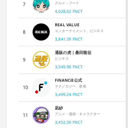
グルメ・フード
7
4,028.02
FNCT
REAL VALUE
エンターテイメント、ビジネス
8
3,841.39
FNCT
通販の虎｜桑田龍征
ビジネス
9
3,545.90
FNCT
FiNANCiE公式
テクノロジー、新着
10
3,499.24
FNCT
凪紗
アニメ・漫画・キャラクター
11
3,452.59
FNCT