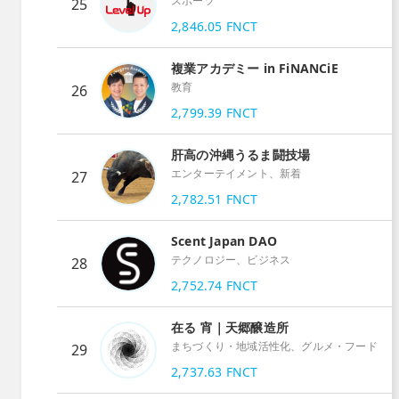
スポーツ
25
2,846.05
FNCT
複業アカデミー in FiNANCiE
教育
26
2,799.39
FNCT
肝高の沖縄うるま闘技場
エンターテイメント、新着
27
2,782.51
FNCT
Scent Japan DAO
テクノロジー、ビジネス
28
2,752.74
FNCT
在る 宵｜天郷醸造所
まちづくり・地域活性化、グルメ・フード
29
2,737.63
FNCT