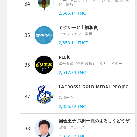
ソーシャルグッド、まちづくり・地域活性
34
化、旅行
2,566.11
FNCT
ミダシー＠土橋和貴
ファッション・美容
35
2,558.11
FNCT
RELiC
暗号資産（仮想通貨）、クリエイター
36
2,517.23
FNCT
LACROSSE GOLD MEDAL PROJEC
T
37
スポーツ
2,356.82
FNCT
国会王子 武田一顕のよろしくどうぞ
政治、ニュース
38
2,332.83
FNCT