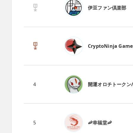
伊豆ファン倶楽部
CryptoNinja Game
4
開運オロチトークン/CN
5
🦐幸福堂🦐