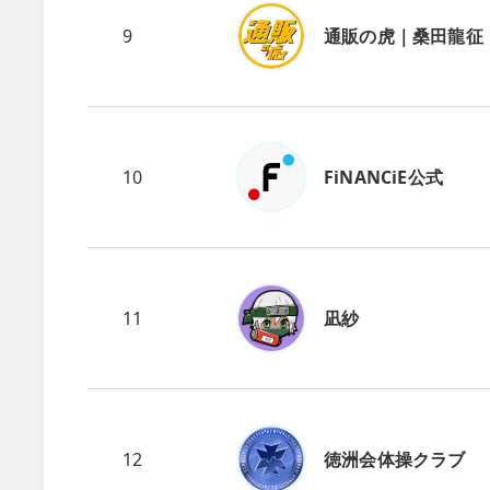
9
通販の虎｜桑田龍征
10
FiNANCiE公式
11
凪紗
12
徳洲会体操クラブ