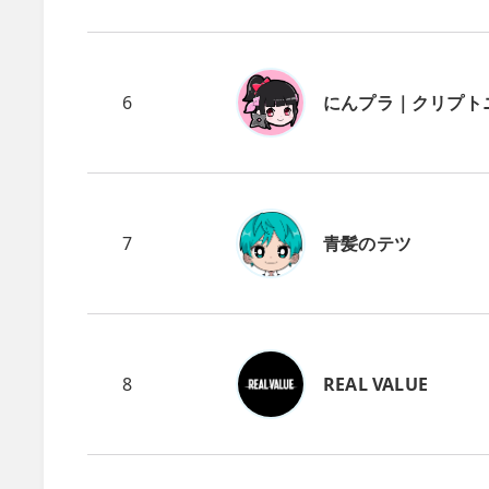
6
にんプラ｜クリプト
7
青髪のテツ
8
REAL VALUE