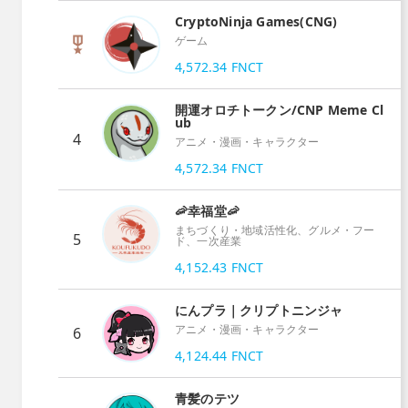
CryptoNinja Games(CNG)
ゲーム
4,572.34
FNCT
開運オロチトークン/CNP Meme Cl
ub
4
アニメ・漫画・キャラクター
4,572.34
FNCT
🦐幸福堂🦐
まちづくり・地域活性化、グルメ・フー
5
ド、一次産業
4,152.43
FNCT
にんプラ｜クリプトニンジャ
アニメ・漫画・キャラクター
6
4,124.44
FNCT
青髪のテツ