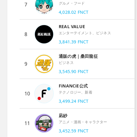
グルメ・フード
7
4,028.02
FNCT
REAL VALUE
エンターテイメント、ビジネス
8
3,841.39
FNCT
通販の虎｜桑田龍征
ビジネス
9
3,545.90
FNCT
FiNANCiE公式
テクノロジー、新着
10
3,499.24
FNCT
凪紗
アニメ・漫画・キャラクター
11
3,452.59
FNCT