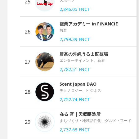
スポーツ
25
2,846.05
FNCT
複業アカデミー in FiNANCiE
教育
26
2,799.39
FNCT
肝高の沖縄うるま闘技場
エンターテイメント、新着
27
2,782.51
FNCT
Scent Japan DAO
テクノロジー、ビジネス
28
2,752.74
FNCT
在る 宵｜天郷醸造所
まちづくり・地域活性化、グルメ・フード
29
2,737.63
FNCT