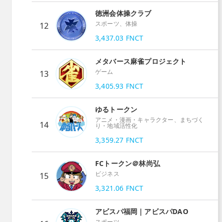
徳洲会体操クラブ
スポーツ、体操
12
3,437.03
FNCT
メタバース麻雀プロジェクト
ゲーム
13
3,405.93
FNCT
ゆるトークン
アニメ・漫画・キャラクター、まちづく
14
り・地域活性化
3,359.27
FNCT
FCトークン＠林尚弘
ビジネス
15
3,321.06
FNCT
アビスパ福岡｜アビスパDAO
スポーツ