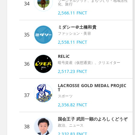
ソーシャルグッド、まちづくり・地域活性
34
化、旅行
2,566.11
FNCT
ミダシー＠土橋和貴
ファッション・美容
35
2,558.11
FNCT
RELiC
暗号資産（仮想通貨）、クリエイター
36
2,517.23
FNCT
LACROSSE GOLD MEDAL PROJEC
T
37
スポーツ
2,356.82
FNCT
国会王子 武田一顕のよろしくどうぞ
政治、ニュース
38
2,332.83
FNCT