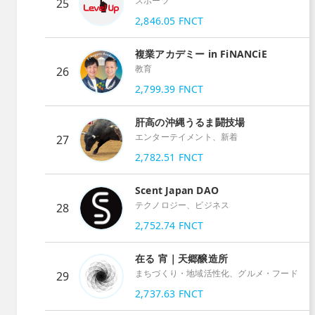
スポーツ
25
2,846.05
FNCT
複業アカデミー in FiNANCiE
教育
26
2,799.39
FNCT
肝高の沖縄うるま闘技場
エンターテイメント、新着
27
2,782.51
FNCT
Scent Japan DAO
テクノロジー、ビジネス
28
2,752.74
FNCT
在る 宵｜天郷醸造所
まちづくり・地域活性化、グルメ・フード
29
2,737.63
FNCT