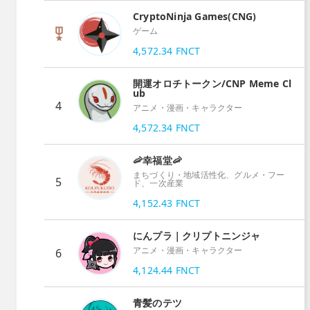
CryptoNinja Games(CNG)
ゲーム
4,572.34
FNCT
開運オロチトークン/CNP Meme Cl
ub
4
アニメ・漫画・キャラクター
4,572.34
FNCT
🦐幸福堂🦐
まちづくり・地域活性化、グルメ・フー
5
ド、一次産業
4,152.43
FNCT
にんプラ｜クリプトニンジャ
アニメ・漫画・キャラクター
6
4,124.44
FNCT
青髪のテツ