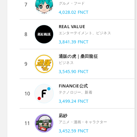
グルメ・フード
7
4,028.02
FNCT
REAL VALUE
エンターテイメント、ビジネス
8
3,841.39
FNCT
通販の虎｜桑田龍征
ビジネス
9
3,545.90
FNCT
FiNANCiE公式
テクノロジー、新着
10
3,499.24
FNCT
凪紗
アニメ・漫画・キャラクター
11
3,452.59
FNCT