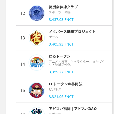
徳洲会体操クラブ
スポーツ、体操
12
3,437.03
FNCT
メタバース麻雀プロジェクト
ゲーム
13
3,405.93
FNCT
ゆるトークン
アニメ・漫画・キャラクター、まちづく
14
り・地域活性化
3,359.27
FNCT
FCトークン＠林尚弘
ビジネス
15
3,321.06
FNCT
アビスパ福岡｜アビスパDAO
スポーツ