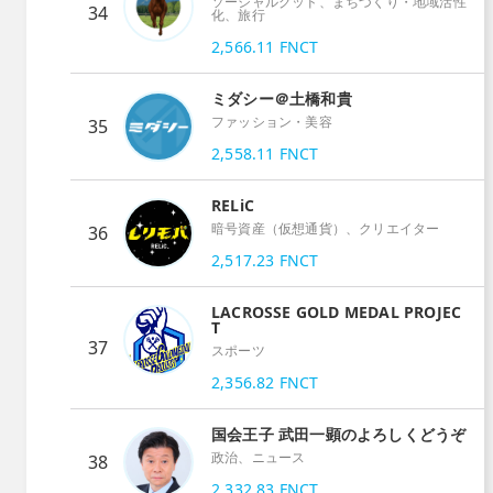
ソーシャルグッド、まちづくり・地域活性
34
化、旅行
2,566.11
FNCT
ミダシー＠土橋和貴
ファッション・美容
35
2,558.11
FNCT
RELiC
暗号資産（仮想通貨）、クリエイター
36
2,517.23
FNCT
LACROSSE GOLD MEDAL PROJEC
T
37
スポーツ
2,356.82
FNCT
国会王子 武田一顕のよろしくどうぞ
政治、ニュース
38
2,332.83
FNCT