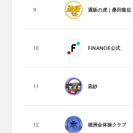
9
通販の虎｜桑田龍征
10
FiNANCiE公式
11
凪紗
12
徳洲会体操クラブ