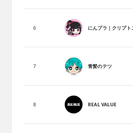
6
にんプラ｜クリプト
7
青髪のテツ
8
REAL VALUE