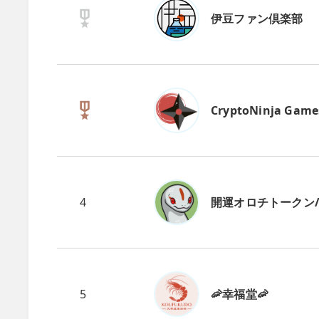
伊豆ファン倶楽部
CryptoNinja Game
4
開運オロチトークン/CN
5
🦐幸福堂🦐