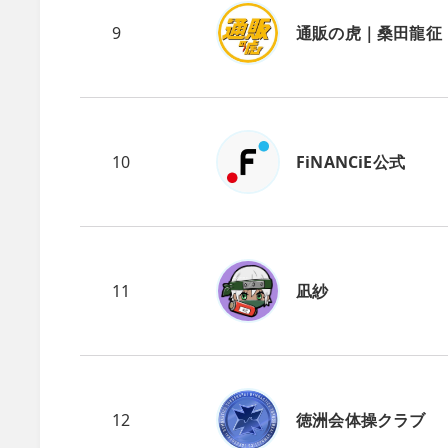
9
通販の虎｜桑田龍征
10
FiNANCiE公式
11
凪紗
12
徳洲会体操クラブ