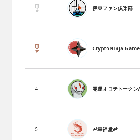
伊豆ファン倶楽部
CryptoNinja Game
4
開運オロチトークン/CN
5
🦐幸福堂🦐