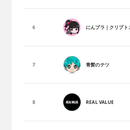
6
にんプラ｜クリプト
7
青髪のテツ
8
REAL VALUE