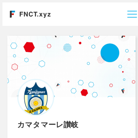
運営会社
カマタマーレ讃岐