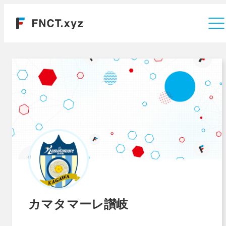
運営会社
カマタマーレ讃岐