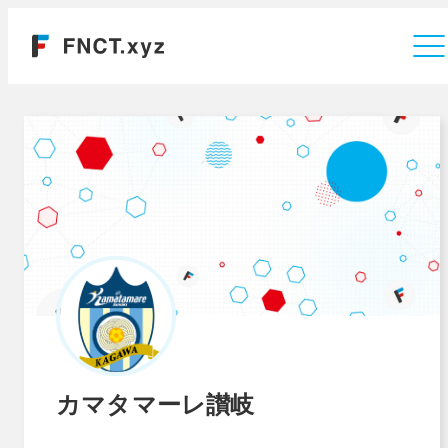
運営会社
カマタマーレ讃岐