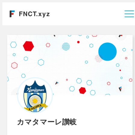
運営会社
カマタマーレ讃岐