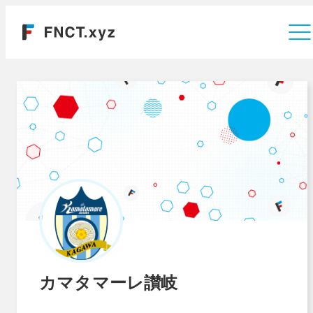
運営会社
カマタマーレ讃岐