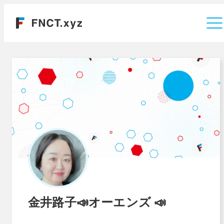
運営会社
金井路子📣オーエンズ 📣