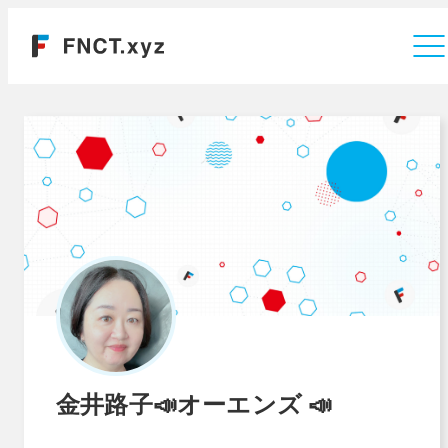
運営会社
金井路子📣オーエンズ 📣