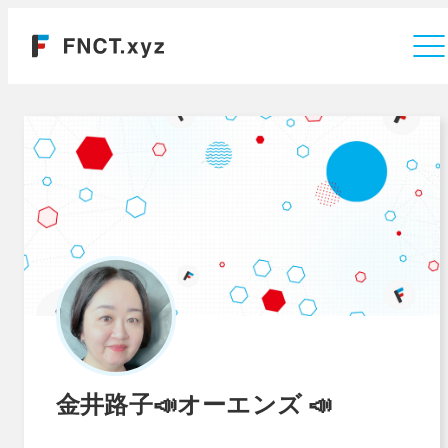
運営会社
金井路子📣オーエンズ 📣