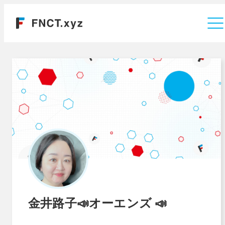
運営会社
金井路子📣オーエンズ 📣