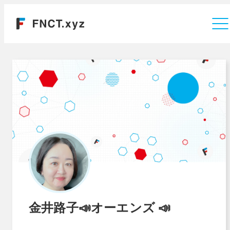
運営会社
金井路子📣オーエンズ 📣