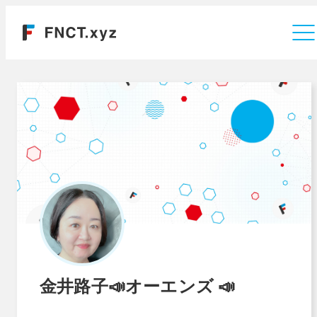
運営会社
金井路子📣オーエンズ 📣