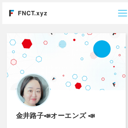
運営会社
金井路子📣オーエンズ 📣