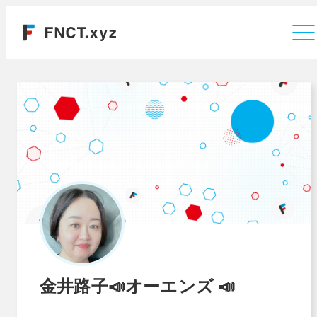
運営会社
金井路子📣オーエンズ 📣