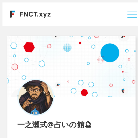
運営会社
一之瀬式@占いの館🔮