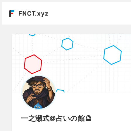
一之瀬式@占いの館🔮