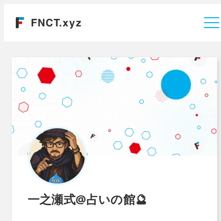
運営会社
一之瀬式@占いの館🔮