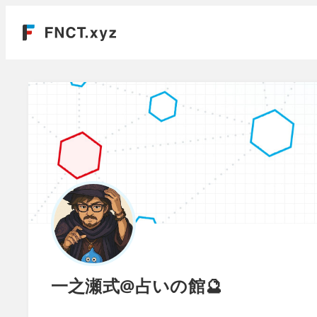
一之瀬式@占いの館🔮