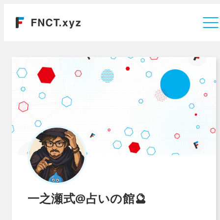
運営会社
一之瀬式@占いの館🔮