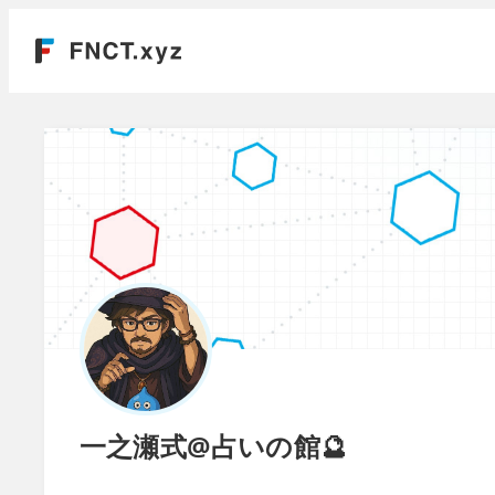
一之瀬式@占いの館🔮