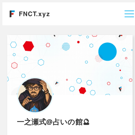
運営会社
一之瀬式@占いの館🔮