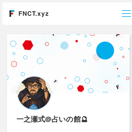
運営会社
一之瀬式@占いの館🔮